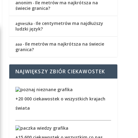
anonim
Ile metrów ma najkrótsza na
-
świecie granica?
Ile centymetrów ma najdłuższy
agnieszka
-
ludzki język?
Ile metrów ma najkrótsza na świecie
aaa
-
granica?
NAJWIĘKSZY ZBIÓR CIEKAWOSTEK
+20 000 ciekawostek o wszystkich krajach
świata
+15 600 ciekawostek o wszystkim co nas