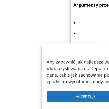
Argumenty prze
*Informacje uzu
Aby zapewnić jak najlepsze wr
komentarzy. Zach
i/lub uzyskiwania dostępu do
dane, takie jak zachowanie po
0 komentar
zgody lub wycofanie zgody mo
AKCEPTUJĘ
Wyślij koment