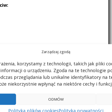
ciw:
Zarządzaj zgodą
pełnione zostaną na podstawie zamieszczonych
ażenia, korzystamy z technologii, takich jak pliki 
ęcamy wszystkich do dzielenia się swoją wiedzą.
 informacji o urządzeniu. Zgoda na te technologie 
dczas przeglądania lub unikalne identyfikatory na te
zy
że niekorzystnie wpłynąć na niektóre cechy i funkcj
ODMÓW
arz
Polityka plików cookies
Polityka prywatności