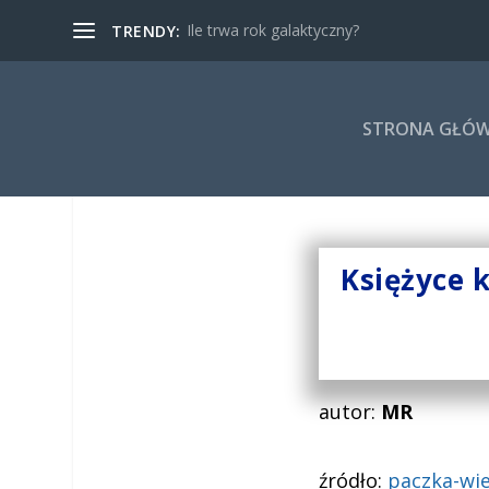
Ile trwa rok galaktyczny?
TRENDY:
STRONA GŁÓ
Księżyce k
autor:
MR
źródło:
paczka-wie