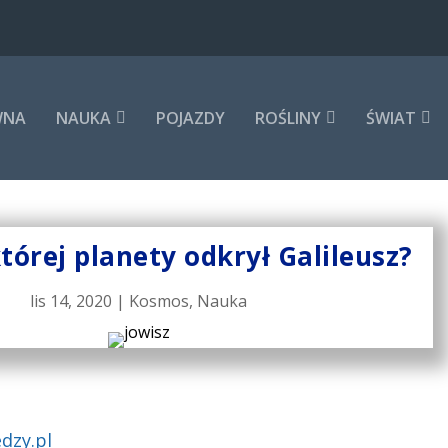
WNA
NAUKA
POJAZDY
ROŚLINY
ŚWIAT
tórej planety odkrył Galileusz?
lis 14, 2020
|
Kosmos
,
Nauka
dzy.pl