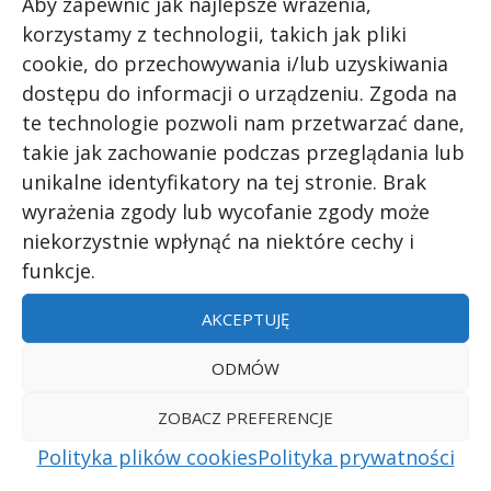
Aby zapewnić jak najlepsze wrażenia,
korzystamy z technologii, takich jak pliki
cookie, do przechowywania i/lub uzyskiwania
dostępu do informacji o urządzeniu. Zgoda na
Którego afrykańskiego kraju jest
te technologie pozwoli nam przetwarzać dane,
to godło? – część 2
takie jak zachowanie podczas przeglądania lub
sie 2, 2022
|
Afryka
,
quiz
unikalne identyfikatory na tej stronie. Brak
wyrażenia zgody lub wycofanie zgody może
Sprawdź, czy poznajesz którego
niekorzystnie wpłynąć na niektóre cechy i
afrykańskiego kraju jest to godło? – część 2
funkcje.
AKCEPTUJĘ
STARSZE WPISY
ODMÓW
ZOBACZ PREFERENCJE
Polityka plików cookies
Polityka prywatności