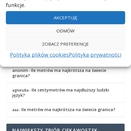
funkcje.
AKCEPTUJĘ
NAJNOWSZE KOMENTARZE
ODMÓW
Czy to prawda, że najbardziej
Kornelia Skonieczna
-
jadowitym zwierzęciem jest kosarz?
ZOBACZ PREFERENCJE
Polityka plików cookies
Polityka prywatności
Skąd wzięła się legenda o cyklopach?
Kacper
-
anonim
Ile metrów ma najkrótsza na świecie
-
granica?
Ile centymetrów ma najdłuższy ludzki
agnieszka
-
język?
Ile metrów ma najkrótsza na świecie granica?
aaa
-
NAJWIĘKSZY ZBIÓR CIEKAWOSTEK