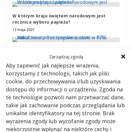
W którym kraju świętem narodowym jest
rocznica wyboru papieża?
13 maja 2021
Które miasto Europejskie zostało w 85%
Zarządzaj zgodą
zniszczone przez trzęsienie ziemi w 1755 roku?
Aby zapewnić jak najlepsze wrażenia,
11 kwietnia 2021
korzystamy z technologii, takich jak pliki
cookie, do przechowywania i/lub uzyskiwania
Jaki prezent na 70-siąte urodziny otrzymał Kim
dostępu do informacji o urządzeniu. Zgoda na
Ir Sen?
te technologie pozwoli nam przetwarzać dane,
26 lutego 2021
takie jak zachowanie podczas przeglądania lub
unikalne identyfikatory na tej stronie. Brak
wyrażenia zgody lub wycofanie zgody może
niekorzystnie wpłynąć na niektóre cechy i