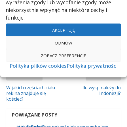
wyrażenia zgody lub wycofanie zgody może
niekorzystnie wpłynąć na niektóre cechy i
UDZIAŁ:
funkcje.
AKCEPTUJĘ
ODMÓW
WSKAŹNIK:
ZOBACZ PREFERENCJE
Polityka plików cookies
Polityka prywatności
POPRZEDNI
NASTĘPNY
W jakich częściach ciała
Ile wysp należy do
rekina znajduje się
Indonezji?
kościec?
POWIĄZANE POSTY