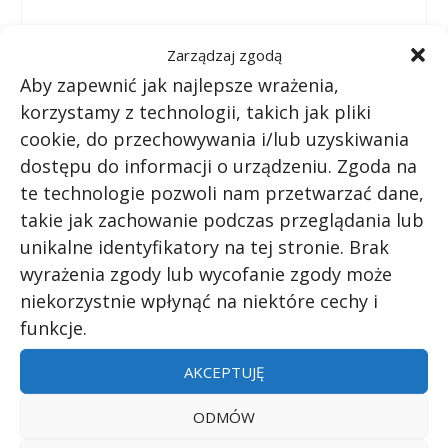
Zarządzaj zgodą
Aby zapewnić jak najlepsze wrażenia,
korzystamy z technologii, takich jak pliki
cookie, do przechowywania i/lub uzyskiwania
UDZIAŁ:
dostępu do informacji o urządzeniu. Zgoda na
te technologie pozwoli nam przetwarzać dane,
takie jak zachowanie podczas przeglądania lub
unikalne identyfikatory na tej stronie. Brak
wyrażenia zgody lub wycofanie zgody może
WSKAŹNIK:
niekorzystnie wpłynąć na niektóre cechy i
funkcje.
POPRZEDNI
NASTĘPNY
AKCEPTUJĘ
Ile trwają burze
Jak przed drapieżnikami
ODMÓW
piaskowe w Iraku?
bronią się żyjące w