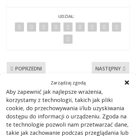
UDZIAŁ:
POPRZEDNI
NASTĘPNY
Jakie wahania
Skąd pochodzi Arnold
Zarządzaj zgodą
temperatury występują
Schwarzenegger?
Aby zapewnić jak najlepsze wrażenia,
na Marsie?
korzystamy z technologii, takich jak pliki
cookie, do przechowywania i/lub uzyskiwania
POWIĄZANE POSTY
dostępu do informacji o urządzeniu. Zgoda na
te technologie pozwoli nam przetwarzać dane,
takie jak zachowanie podczas przeglądania lub