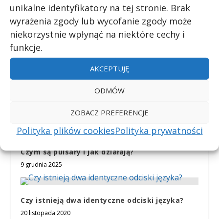
Da się zrobić sztuczną trzustkę?
unikalne identyfikatory na tej stronie. Brak
24 listopada 2020
wyrażenia zgody lub wycofanie zgody może
niekorzystnie wpłynąć na niektóre cechy i
funkcje.
AKCEPTUJĘ
ODMÓW
ZOBACZ PREFERENCJE
Polityka plików cookies
Polityka prywatności
Czym są pulsary i jak działają?
9 grudnia 2025
Czy istnieją dwa identyczne odciski języka?
20 listopada 2020