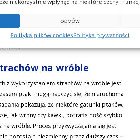
że niekorzystnie wpłynąć na niektóre cechy i funkcj
źwięki, szczególnie te o wysokiej
o niepokojące i skutecznie zniechęcać do
ODMÓW
Połączenie wizualnych i dźwiękowych elementów
Polityka plików cookies
Polityka prywatności
róble oddziałuje jednocześnie na dwa zmysły
eczność.
strachów na wróble
ch z wykorzystaniem strachów na wróble jest
 czasem ptaki mogą nauczyć się, że nieruchoma
 Badania pokazują, że niektóre gatunki ptaków,
sze, jak wrony czy kawki, potrafią dość szybko
 na wróble. Proces przyzwyczajania się jest
ble pozostaje niezmienny przez dłuższy czas –