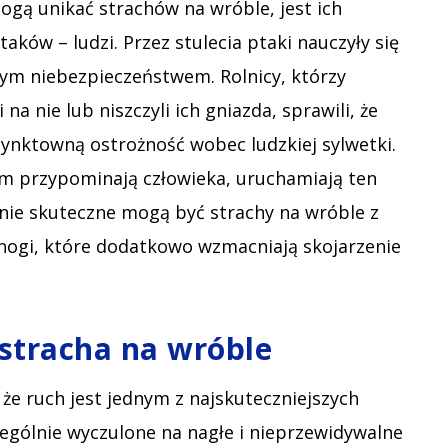
gą unikać strachów na wróble, jest ich
ów – ludzi. Przez stulecia ptaki nauczyły się
nym niebezpieczeństwem. Rolnicy, którzy
na nie lub niszczyli ich gniazda, sprawili, że
tynktowną ostrożność wobec ludzkiej sylwetki.
em przypominają człowieka, uruchamiają ten
ie skuteczne mogą być strachy na wróble z
nogi, które dodatkowo wzmacniają skojarzenie
stracha na wróble
e ruch jest jednym z najskuteczniejszych
zególnie wyczulone na nagłe i nieprzewidywalne