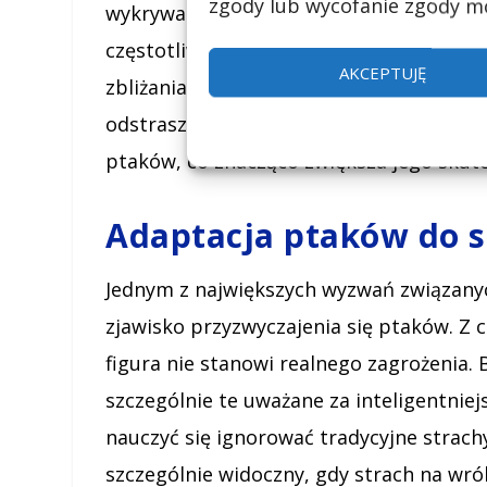
zgody lub wycofanie zgody mo
wykrywać zagrożenia. Nieprzewidywalne d
częstotliwości, mogą być dla nich bardz
AKCEPTUJĘ
zbliżania się do chronionego obszaru. 
odstraszających sprawia, że strach na w
ptaków, co znacząco zwiększa jego skut
Adaptacja ptaków do 
Jednym z największych wyzwań związany
zjawisko przyzwyczajenia się ptaków. Z
figura nie stanowi realnego zagrożenia.
szczególnie te uważane za inteligentniej
nauczyć się ignorować tradycyjne strachy
szczególnie widoczny, gdy strach na wró