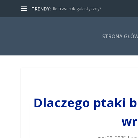
Ile trwa rok galaktyczny?
TRENDY:
STRONA GŁÓ
Dlaczego ptaki b
wr
maj 20, 2025
|
czy