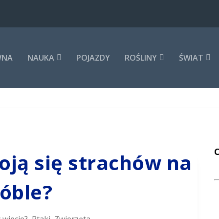
WNA
NAUKA
POJAZDY
ROŚLINY
ŚWIAT
oją się strachów na
óble?
 wiecie?
,
Ptaki
,
Zwierzęta