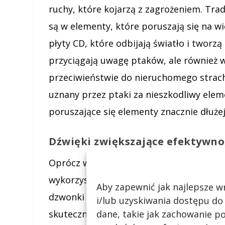
ruchy, które kojarzą z zagrożeniem. Tra
są w elementy, które poruszają się na wi
płyty CD, które odbijają światło i tworz
przyciągają uwagę ptaków, ale również w
przeciwieństwie do nieruchomego strach
uznany przez ptaki za nieszkodliwy ele
poruszające się elementy znacznie dłuże
Dźwięki zwiększające efektywno
Oprócz wizualnych elementów odstraszaj
wykorzystują również dźwięki. Metalowe 
Aby zapewnić jak najlepsze wr
dzwonki czy nawet specjalne gwizdki w
i/lub uzyskiwania dostępu do
skuteczność odstraszania. Ptaki mają do
dane, takie jak zachowanie po