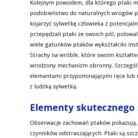
Kolejnym powodem, dla którego ptaki mo
podobieństwo do naturalnych wrogów ptak
kojarzyć sylwetkę człowieka z potencjal
przepędzali ptaki ze swoich pól, polowali 
wiele gatunków ptaków wykształciło ins
Strachy na wróble, które swoim kształt
wrodzony mechanizm obronny. Szczególn
elemantami przypominającymi ręce lub 
z ludzką sylwetką.
Elementy skutecznego 
Obserwacje zachowań ptaków pokazują, ż
czynników odstraszających. Ptaki są szc