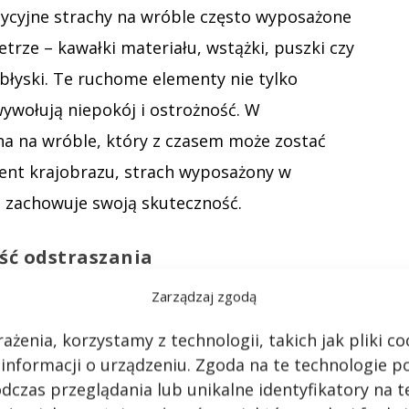
dycyjne strachy na wróble często wyposażone
etrze – kawałki materiału, wstążki, puszki czy
ą błyski. Te ruchome elementy nie tylko
ywołują niepokój i ostrożność. W
a na wróble, który z czasem może zostać
ment krajobrazu, strach wyposażony w
j zachowuje swoją skuteczność.
ść odstraszania
ących, skuteczne strachy na wróble często
Zarządzaj zgodą
elementy uderzające o siebie na wietrze,
ażenia, korzystamy z technologii, takich jak pliki 
iatrakowe mogą znacząco zwiększyć
 informacji o urządzeniu. Zgoda na te technologie 
skonale rozwinięty słuch, który pomaga im
dczas przeglądania lub unikalne identyfikatory na te