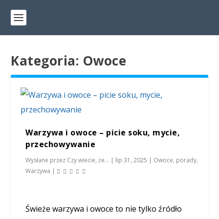
Kategoria:
Owoce
Warzywa i owoce – picie soku, mycie,
przechowywanie
Wysłane przez
Czy wiecie, że...
|
lip 31, 2025
|
Owoce
,
porady
,
Warzywa
|
Świeże warzywa i owoce to nie tylko źródło