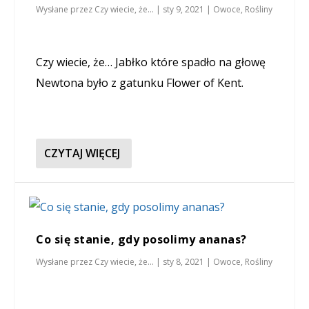
Wysłane przez
Czy wiecie, że...
|
sty 9, 2021
|
Owoce
,
Rośliny
Czy wiecie, że… Jabłko które spadło na głowę
Newtona było z gatunku Flower of Kent.
CZYTAJ WIĘCEJ
Co się stanie, gdy posolimy ananas?
Wysłane przez
Czy wiecie, że...
|
sty 8, 2021
|
Owoce
,
Rośliny