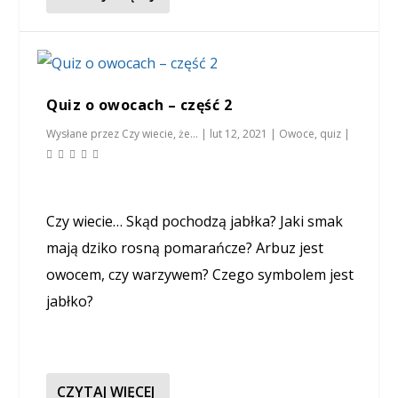
Quiz o owocach – część 2
Wysłane przez
Czy wiecie, że...
|
lut 12, 2021
|
Owoce
,
quiz
|
Czy wiecie… Skąd pochodzą jabłka? Jaki smak
mają dziko rosną pomarańcze? Arbuz jest
owocem, czy warzywem? Czego symbolem jest
jabłko?
CZYTAJ WIĘCEJ