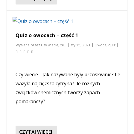
Quiz o owocach – część 1
Wysłane przez
Czy wiecie, że...
|
sty 15, 2021
|
Owoce
,
quiz
|
Czy wiecie… Jak nazywane były brzoskwinie? Ile
ważyła najcięższa cytryna? Ile różnych
związków chemicznych tworzy zapach
pomarańczy?
CZYTAJ WIĘCEJ