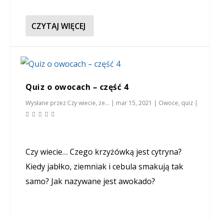
CZYTAJ WIĘCEJ
Quiz o owocach – część 4
Wysłane przez
Czy wiecie, że...
|
mar 15, 2021
|
Owoce
,
quiz
|
Czy wiecie… Czego krzyżówką jest cytryna?
Kiedy jabłko, ziemniak i cebula smakują tak
samo? Jak nazywane jest awokado?