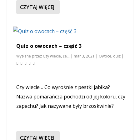
CZYTAJ WIĘCEJ
Quiz o owocach – część 3
Wysłane przez
Czy wiecie, że...
|
mar 3, 2021
|
Owoce
,
quiz
|
Czy wiecie… Co wyrośnie z pestki jabłka?
Nazwa pomarańcza pochodzi od jej koloru, czy
zapachu? Jak nazywane były brzoskwinie?
CZYTAJ WIĘCEJ