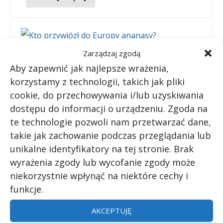
Zarządzaj zgodą
Kto przywiózł do Europy ananasy?
Aby zapewnić jak najlepsze wrażenia,
Wysłane przez
Czy wiecie, że...
|
sty 13, 2021
|
Owoce
,
Rośliny
korzystamy z technologii, takich jak pliki
cookie, do przechowywania i/lub uzyskiwania
dostępu do informacji o urządzeniu. Zgoda na
Czy wiecie, że… Ananasy przywiózł do Europy
te technologie pozwoli nam przetwarzać dane,
Krzysztof Kolumb w 1493 roku.
takie jak zachowanie podczas przeglądania lub
unikalne identyfikatory na tej stronie. Brak
wyrażenia zgody lub wycofanie zgody może
niekorzystnie wpłynąć na niektóre cechy i
CZYTAJ WIĘCEJ
funkcje.
AKCEPTUJĘ