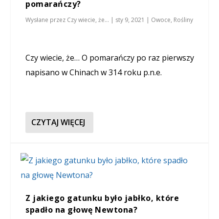
pomarańczy?
Wysłane przez
Czy wiecie, że...
|
sty 9, 2021
|
Owoce
,
Rośliny
Czy wiecie, że… O pomarańczy po raz pierwszy
napisano w Chinach w 314 roku p.n.e.
CZYTAJ WIĘCEJ
Z jakiego gatunku było jabłko, które
spadło na głowę Newtona?