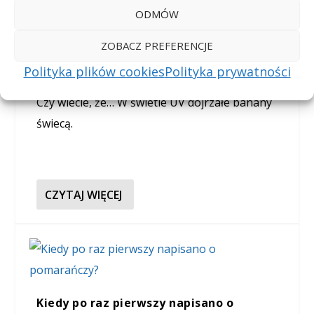
ODMÓW
Jak wygląda banan w świetle UV?
ZOBACZ PREFERENCJE
Wysłane przez
Czy wiecie, że...
|
sty 12, 2021
|
Owoce
,
Rośliny
Polityka plików cookies
Polityka prywatności
Czy wiecie, że… W świetle UV dojrzałe banany
świecą.
CZYTAJ WIĘCEJ
Kiedy po raz pierwszy napisano o