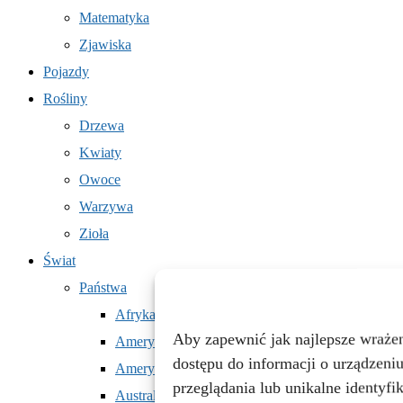
Matematyka
Zjawiska
Pojazdy
Rośliny
Drzewa
Kwiaty
Owoce
Warzywa
Zioła
Świat
Państwa
Afryka
Aby zapewnić jak najlepsze wrażeni
Ameryka Północna
dostępu do informacji o urządzeni
Ameryka Południowa
przeglądania lub unikalne identyf
Australia i Oceania