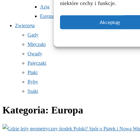
niektóre cechy i funkcje.
Azja
Europa
Akceptuję
Zwierzęta
Gady
Mięczaki
Owady
Pajęczaki
Ptaki
Ryby
Ssaki
Kategoria:
Europa