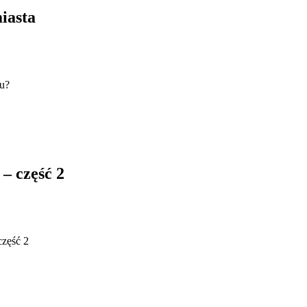
iasta
iu?
 – część 2
część 2