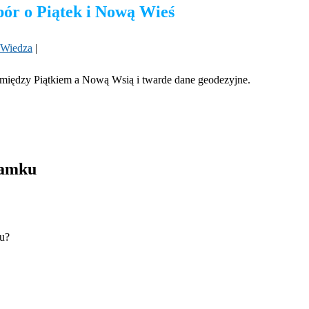
pór o Piątek i Nową Wieś
Wiedza
|
ór między Piątkiem a Nową Wsią i twarde dane geodezyjne.
zamku
iu?