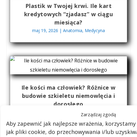
Plastik w Twojej krwi. Ile kart
kredytowych “zjadasz” w ciągu
miesiąca?
maj 19, 2026
|
Anatomia
,
Medycyna
Ile kości ma człowiek? Różnice w
budowie szkieletu niemowlęcia i
dorosłego
kwi 21, 2026
|
Anatomia
,
Medycyna
Zarządzaj zgodą
Aby zapewnić jak najlepsze wrażenia, korzystamy 
jak pliki cookie, do przechowywania i/lub uzyski