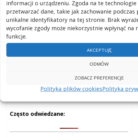
informacji o urządzeniu. Zgoda na te technologi
przetwarzać dane, takie jak zachowanie podczas 
unikalne identyfikatory na tej stronie. Brak wyra
wycofanie zgody może niekorzystnie wpłynąć na n
Dlaczego stres wpływa na nasze
funkcje.
zdrowie fizyczne? Naukowcy nie
mają wątpliwości
AKCEPTUJĘ
mar 3, 2026
|
Medycyna
,
psychologia
,
zdrowie
ODMÓW
ZOBACZ PREFERENCJE
STARSZE WPISY
Polityka plików cookies
Polityka pry
Często odwiedzane: