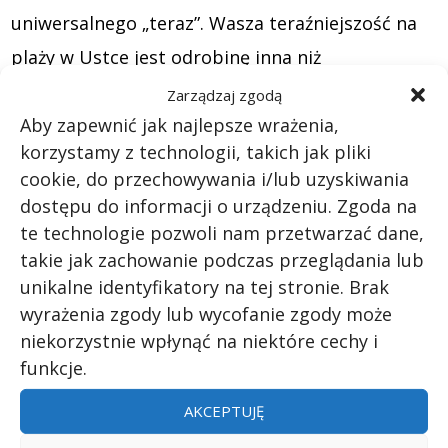
uniwersalnego „teraz”. Wasza teraźniejszość na
plaży w Ustce jest odrobinę inna niż
teraźniejszość himalaisty na Evereście. To trochę
Zarządzaj zgodą
Aby zapewnić jak najlepsze wrażenia,
oszołamiające. Czas nie jest sztywnym,
korzystamy z technologii, takich jak pliki
zewnętrznym metronomem wszechświata. Jest
cookie, do przechowywania i/lub uzyskiwania
elastycznym elementem tkanki rzeczywistości,
dostępu do informacji o urządzeniu. Zgoda na
splątanym z grawitacją i przestrzenią. To jedna z
te technologie pozwoli nam przetwarzać dane,
takie jak zachowanie podczas przeglądania lub
tych naukowych prawd, która – choć
unikalne identyfikatory na tej stronie. Brak
niezauważalna gołym okiem – fundamentalnie
wyrażenia zgody lub wycofanie zgody może
zmienia nasze rozumienie miejsca we
niekorzystnie wpłynąć na niektóre cechy i
wszechświecie. A przy okazji ratuje nas, gdy
funkcje.
zgubimy się w nieznanym mieście.
AKCEPTUJĘ