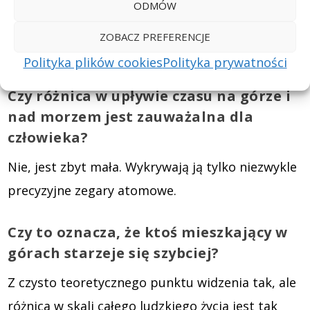
FAQ – Najczęściej
ODMÓW
zadawane pytania
ZOBACZ PREFERENCJE
Polityka plików cookies
Polityka prywatności
Czy różnica w upływie czasu na górze i
nad morzem jest zauważalna dla
człowieka?
Nie, jest zbyt mała. Wykrywają ją tylko niezwykle
precyzyjne zegary atomowe.
Czy to oznacza, że ktoś mieszkający w
górach starzeje się szybciej?
Z czysto teoretycznego punktu widzenia tak, ale
różnica w skali całego ludzkiego życia jest tak