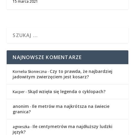
15 marca 2021
NAJNOWSZE KOMENTARZE
Czy to prawda, że najbardziej
Kornelia Skonieczna
-
jadowitym zwierzęciem jest kosarz?
Skąd wzięła się legenda o cyklopach?
Kacper
-
anonim
Ile metrów ma najkrótsza na świecie
-
granica?
Ile centymetrów ma najdłuższy ludzki
agnieszka
-
język?