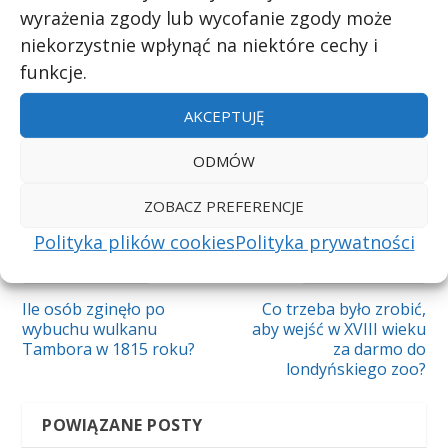
wyrażenia zgody lub wycofanie zgody może
UDZIAŁ:
niekorzystnie wpłynąć na niektóre cechy i
funkcje.
AKCEPTUJĘ
ODMÓW
WSKAŹNIK:
ZOBACZ PREFERENCJE
Polityka plików cookies
Polityka prywatności
POPRZEDNI
NASTĘPNY
Ile osób zginęło po
Co trzeba było zrobić,
wybuchu wulkanu
aby wejść w XVIII wieku
Tambora w 1815 roku?
za darmo do
londyńskiego zoo?
POWIĄZANE POSTY