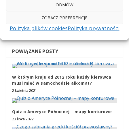
POPRZEDNI
NASTĘPNY
ODMÓW
Czy istnieją dwa
W którym europejskim
ZOBACZ PREFERENCJE
identyczne odciski
kraju można było kupić
Polityka plików cookies
Polityka prywatności
języka?
prawo jazdy bez
zdawania egzaminu?
POWIĄZANE POSTY
W którym kraju od 2012 roku każdy kierowca
musi mieć w samochodzie alkomat?
2 kwietnia 2021
Quiz o Ameryce Północnej – mapy konturowe
23 lipca 2022