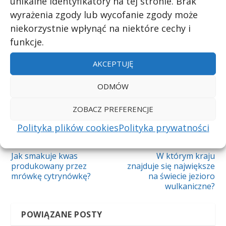
unikalne identyfikatory na tej stronie. Brak
wyrażenia zgody lub wycofanie zgody może
UDZIAŁ:
niekorzystnie wpłynąć na niektóre cechy i
funkcje.
AKCEPTUJĘ
WSKAŹNIK:
ODMÓW
ZOBACZ PREFERENCJE
Polityka plików cookies
Polityka prywatności
POPRZEDNI
NASTĘPNY
Jak smakuje kwas
W którym kraju
produkowany przez
znajduje się największe
mrówkę cytrynówkę?
na świecie jezioro
wulkaniczne?
POWIĄZANE POSTY