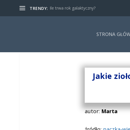
Ile trwa rok galaktyczny?
TRENDY:
STRONA GŁÓ
Jakie zio
autor:
Marta
źródło:
paczka-wie