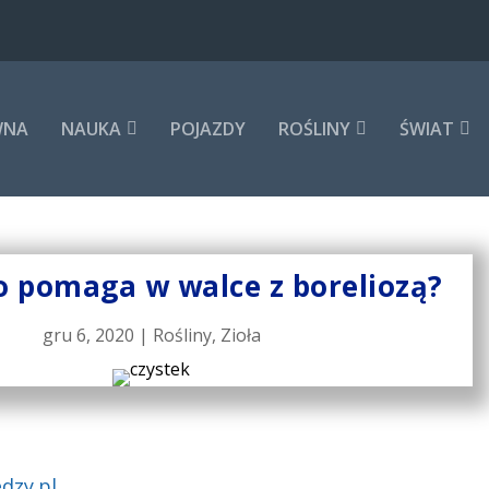
WNA
NAUKA
POJAZDY
ROŚLINY
ŚWIAT
ło pomaga w walce z boreliozą?
gru 6, 2020
|
Rośliny
,
Zioła
dzy.pl