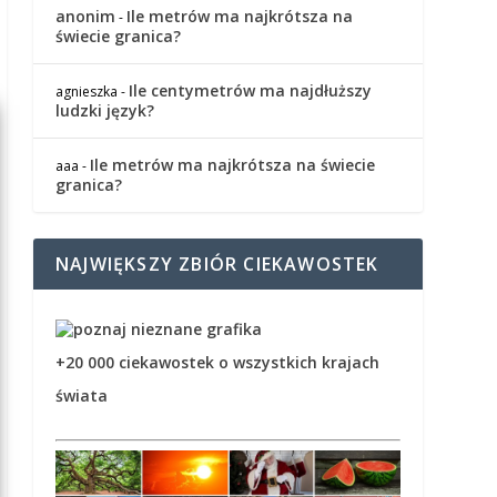
anonim
Ile metrów ma najkrótsza na
-
świecie granica?
Ile centymetrów ma najdłuższy
agnieszka
-
ludzki język?
Ile metrów ma najkrótsza na świecie
aaa
-
granica?
NAJWIĘKSZY ZBIÓR CIEKAWOSTEK
+20 000 ciekawostek o wszystkich krajach
świata