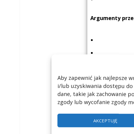
Argumenty prze
Aby zapewnić jak najlepsze wr
*Informacje uzu
i/lub uzyskiwania dostępu do
dane, takie jak zachowanie po
komentarzy. Zach
zgody lub wycofanie zgody mo
0 komentar
AKCEPTUJĘ