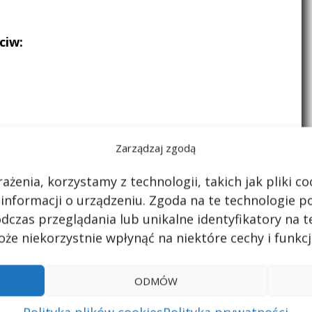
ciw:
Zarządzaj zgodą
ażenia, korzystamy z technologii, takich jak pliki 
pełnione zostaną na podstawie zamieszczonych
 informacji o urządzeniu. Zgoda na te technologie 
dczas przeglądania lub unikalne identyfikatory na te
ęcamy wszystkich do dzielenia się swoją wiedzą.
że niekorzystnie wpłynąć na niektóre cechy i funkcj
zy
ODMÓW