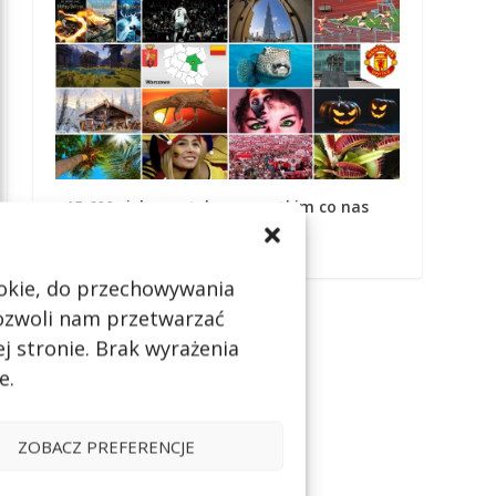
+15 600 ciekawostek o wszystkim co nas
otacza
cookie, do przechowywania
pozwoli nam przetwarzać
j stronie. Brak wyrażenia
e.
ZOBACZ PREFERENCJE