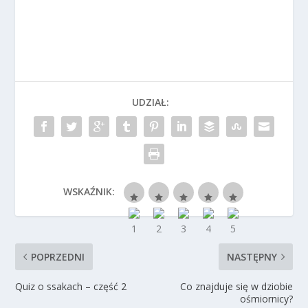
UDZIAŁ:
WSKAŹNIK:
POPRZEDNI
NASTĘPNY
Quiz o ssakach – część 2
Co znajduje się w dziobie
ośmiornicy?