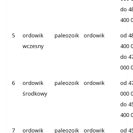
do 4
400 
5
ordowik
paleozoik
ordowik
od 4
wczesny
400 
do 4
000 
6
ordowik
paleozoik
ordowik
od 4
środkowy
000 
do 4
400 
7
ordowik
paleozoik
ordowik
od 4