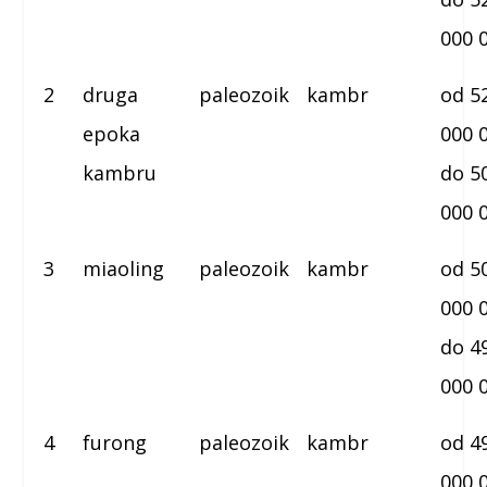
000 
2
druga
paleozoik
kambr
od 5
epoka
000 
kambru
do 5
000 
3
miaoling
paleozoik
kambr
od 5
000 
do 4
000 
4
furong
paleozoik
kambr
od 4
000 