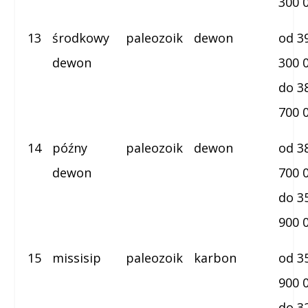
300 
13
środkowy
paleozoik
dewon
od 3
dewon
300 
do 3
700 
14
późny
paleozoik
dewon
od 3
dewon
700 
do 3
900 
15
missisip
paleozoik
karbon
od 3
900 
do 3