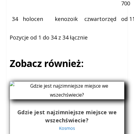
700
34
holocen
kenozoik
czwartorzęd
od 1
Pozycje od 1 do 34 z 34 łącznie
Zobacz również:
Gdzie jest najzimniejsze miejsce we
wszechświecie?
Kosmos