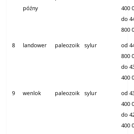
późny
400 
do 4
800 
8
landower
paleozoik
sylur
od 4
800 
do 4
400 
9
wenlok
paleozoik
sylur
od 4
400 
do 4
400 