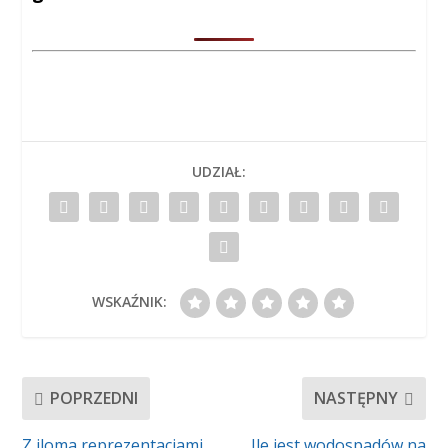
UDZIAŁ:
WSKAŹNIK:
POPRZEDNI
NASTĘPNY
Z iloma reprezentacjami
Ile jest wodospadów na