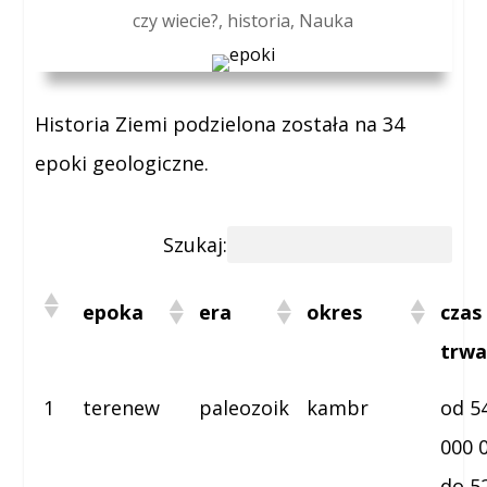
czy wiecie?
,
historia
,
Nauka
Historia Ziemi podzielona została na 34
epoki geologiczne.
Szukaj:
epoka
era
okres
czas
trwa
1
terenew
paleozoik
kambr
od 5
000 
do 5