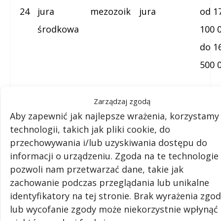
24
jura
mezozoik
jura
od 1
środkowa
100 
do 1
500 
25
jura późna
mezozoik
jura
od 1
Zarządzaj zgodą
500 
Aby zapewnić jak najlepsze wrażenia, korzystamy
do 1
technologii, takich jak pliki cookie, do
przechowywania i/lub uzyskiwania dostępu do
000 
informacji o urządzeniu. Zgoda na te technologie
26
wczesna
mezozoik
kreda
od 1
pozwoli nam przetwarzać dane, takie jak
zachowanie podczas przeglądania lub unikalne
kreda
000 
identyfikatory na tej stronie. Brak wyrażenia zgo
do 1
lub wycofanie zgody może niekorzystnie wpłynąć