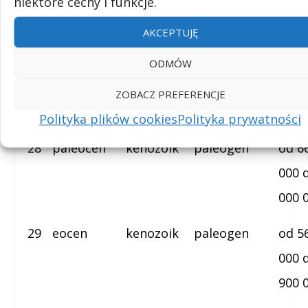
500 
niektóre cechy i funkcje.
AKCEPTUJĘ
27
późna
mezozoik
kreda
od 1
kreda
500 
ODMÓW
do 6
ZOBACZ PREFERENCJE
000
Polityka plików cookies
Polityka prywatności
28
paleocen
kenozoik
paleogen
od 6
000 
000 
29
eocen
kenozoik
paleogen
od 5
000 
900 