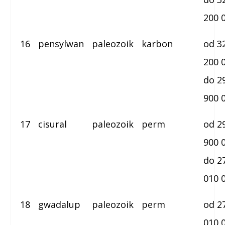
200 
16
pensylwan
paleozoik
karbon
od 3
200 
do 2
900 
17
cisural
paleozoik
perm
od 2
900 
do 2
010 
18
gwadalup
paleozoik
perm
od 2
010 