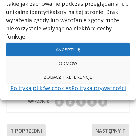
takie jak zachowanie podczas przeglądania lub
unikalne identyfikatory na tej stronie. Brak
STARSZE WPISY
wyrażenia zgody lub wycofanie zgody może
niekorzystnie wpłynąć na niektóre cechy i
funkcje.
AKCEPTUJĘ
UDZIAŁ:
ODMÓW
ZOBACZ PREFERENCJE
Polityka plików cookies
Polityka prywatności
WSKAŹNIK:
POPRZEDNI
NASTĘPNY