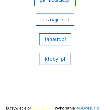
poznajcie.pl
fanaut.pl
ktobyl.pl
© czywiecie.pl
2020-2025
| wykonanie:
ADDwNET.pl