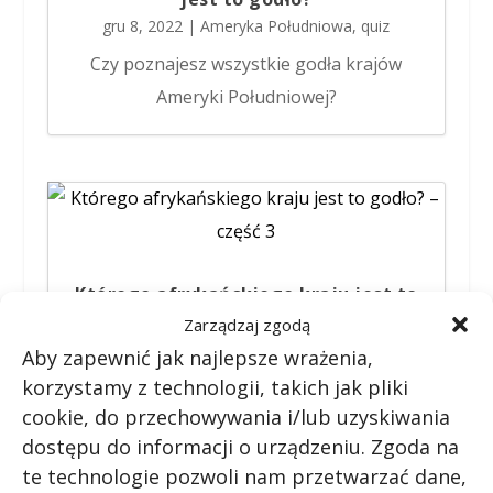
gru 8, 2022
|
Ameryka Południowa
,
quiz
Czy poznajesz wszystkie godła krajów
Ameryki Południowej?
Którego afrykańskiego kraju jest to
godło? – część 3
Zarządzaj zgodą
wrz 5, 2022
|
Afryka
,
quiz
Aby zapewnić jak najlepsze wrażenia,
Sprawdź, czy poznajesz którego
korzystamy z technologii, takich jak pliki
cookie, do przechowywania i/lub uzyskiwania
afrykańskiego kraju jest to godło? – część
dostępu do informacji o urządzeniu. Zgoda na
3
te technologie pozwoli nam przetwarzać dane,