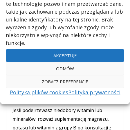
te technologie pozwoli nam przetwarzać dane,
takie jak zachowanie podczas przeglądania lub
Jeśli masz suche oczy, używaj kropli
unikalne identyfikatory na tej stronie. Brak
nawilżających lub sztucznych łez. Unikaj
wyrażenia zgody lub wycofanie zgody może
długotrwałego wpatrywania się w ekran
niekorzystnie wpłynąć na niektóre cechy i
komputera i rób regularne przerwy.
funkcje.
4. Redukcja stresu
AKCEPTUJĘ
Techniki relaksacyjne, takie jak joga, medytacja
ODMÓW
czy głębokie oddychanie, mogą pomóc
ZOBACZ PREFERENCJE
zmniejszyć stres i napięcie mięśniowe.
Polityka plików cookies
Polityka prywatności
5. Suplementacja
Jeśli podejrzewasz niedobory witamin lub
minerałów, rozważ suplementację magnezu,
potasu lub witamin z grupy B po konsultacji z