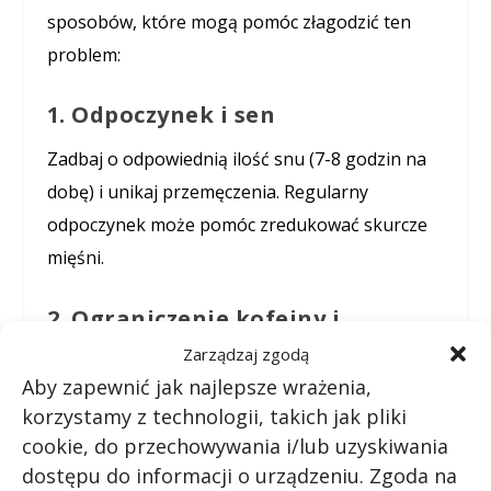
sposobów, które mogą pomóc złagodzić ten
problem:
1. Odpoczynek i sen
Zadbaj o odpowiednią ilość snu (7-8 godzin na
dobę) i unikaj przemęczenia. Regularny
odpoczynek może pomóc zredukować skurcze
mięśni.
2. Ograniczenie kofeiny i
alkoholu
Zarządzaj zgodą
Aby zapewnić jak najlepsze wrażenia,
Spróbuj zmniejszyć spożycie kofeiny i alkoholu,
korzystamy z technologii, takich jak pliki
aby zminimalizować ryzyko drgania powieki.
cookie, do przechowywania i/lub uzyskiwania
dostępu do informacji o urządzeniu. Zgoda na
3. Nawilżanie oczu