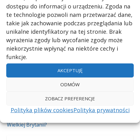
dostępu do informacji o urządzeniu. Zgoda na
te technologie pozwoli nam przetwarzać dane,
takie jak zachowanie podczas przeglądania lub
unikalne identyfikatory na tej stronie. Brak
UDZIAŁ:
wyrażenia zgody lub wycofanie zgody może
niekorzystnie wpłynąć na niektóre cechy i
funkcje.
AKCEPTUJĘ
ODMÓW
POPRZEDNI
NASTĘPNY
ZOBACZ PREFERENCJE
Nazwa którego kraju
Jak nazywa się nauka
Polityka plików cookies
Polityka prywatności
nie pojawiła się na
zajmująca się tematyką
znaczkach pocztowych
róż?
Wielkiej Brytanii?