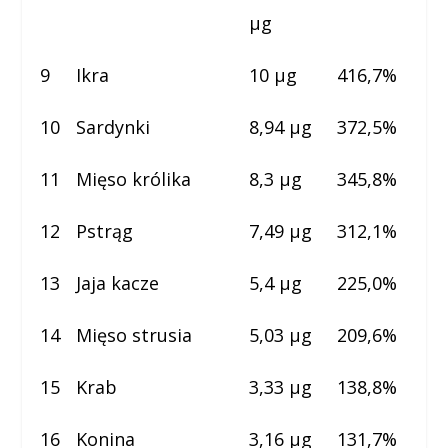
µg
9
Ikra
10 µg
416,7%
10
Sardynki
8,94 µg
372,5%
11
Mięso królika
8,3 µg
345,8%
12
Pstrąg
7,49 µg
312,1%
13
Jaja kacze
5,4 µg
225,0%
14
Mięso strusia
5,03 µg
209,6%
15
Krab
3,33 µg
138,8%
16
Konina
3,16 µg
131,7%