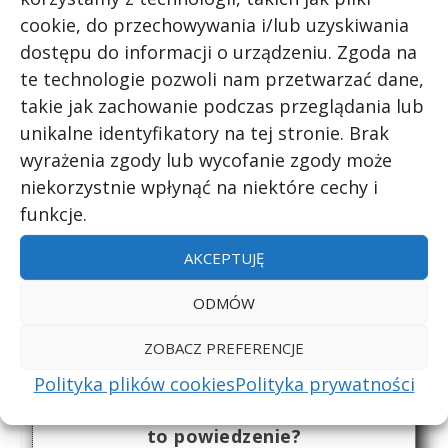
czy wiecie?
,
historia
cookie, do przechowywania i/lub uzyskiwania
dostępu do informacji o urządzeniu. Zgoda na
te technologie pozwoli nam przetwarzać dane,
takie jak zachowanie podczas przeglądania lub
unikalne identyfikatory na tej stronie. Brak
wyrażenia zgody lub wycofanie zgody może
Skąd się bierze czkawka i jak się jej
niekorzystnie wpłynąć na niektóre cechy i
pozbyć?
funkcje.
czy wiecie?
,
Medycyna
AKCEPTUJĘ
ODMÓW
ZOBACZ PREFERENCJE
Polityka plików cookies
Polityka prywatności
Co to jest pantałyk? Skąd się wzięło
to powiedzenie?