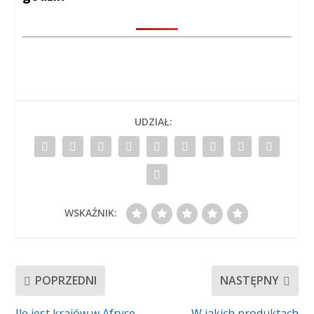
UDZIAŁ:
WSKAŹNIK:
POPRZEDNI
NASTĘPNY
Ile jest krajów w Afryce
W jakich produktach