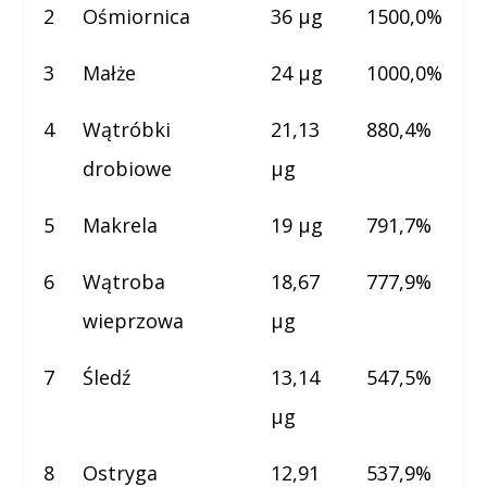
2
Ośmiornica
36 µg
1500,0%
3
Małże
24 µg
1000,0%
4
Wątróbki
21,13
880,4%
drobiowe
µg
5
Makrela
19 µg
791,7%
6
Wątroba
18,67
777,9%
wieprzowa
µg
7
Śledź
13,14
547,5%
µg
8
Ostryga
12,91
537,9%