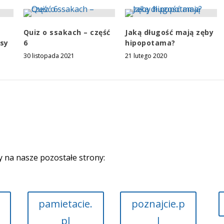
Quiz o ssakach – część
Jaką długość mają zęby
asy
6
hipopotama?
30 listopada 2021
21 lutego 2020
y na nasze pozostałe strony:
pamietacie.
poznajcie.p
pl
l