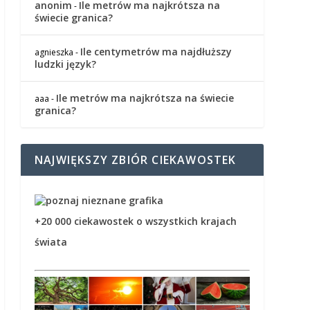
anonim
Ile metrów ma najkrótsza na
-
świecie granica?
Ile centymetrów ma najdłuższy
agnieszka
-
ludzki język?
Ile metrów ma najkrótsza na świecie
aaa
-
granica?
NAJWIĘKSZY ZBIÓR CIEKAWOSTEK
+20 000 ciekawostek o wszystkich krajach
świata