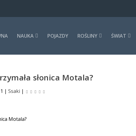
WNA
NAUKA
POJAZDY
ROŚLINY
ŚWIAT
rzymała słonica Motala?
21
|
Ssaki
|