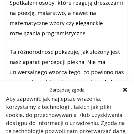
Spotkałem osoby, które reagują dreszczami
na poezję, malarstwo, a nawet na
matematyczne wzory czy eleganckie
rozwiązania programistyczne.
Ta różnorodność pokazuje, jak złożony jest
nasz aparat percepcji piękna. Nie ma
uniwersalnego wzorca tego, co powinno nas
wzruszać – każdy mózg ma swoje unikalne
Zarządzaj zgodą
sieci neuronowe, które reagują na różne
Aby zapewnić jak najlepsze wrażenia,
bodźce. To jak osobiste podpisy naszej
korzystamy z technologii, takich jak pliki
świadomości estetycznej.
cookie, do przechowywania i/lub uzyskiwania
dostępu do informacji o urządzeniu. Zgoda na
te technologie pozwoli nam przetwarzać dane,
Jednocześnie istnieją pewne uniwersalne