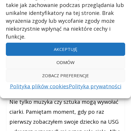
takie jak zachowanie podczas przeglądania lub
elementy. Większość ludzi reaguje na
unikalne identyfikatory na tej stronie. Brak
gradację napięcia i jego rozładowanie, na
wyrażenia zgody lub wycofanie zgody może
kontrasty między ciszą a głośnością, na
niekorzystnie wpłynąć na niektóre cechy i
funkcje.
nieoczekiwane harmoniczne rozwiązania. Te
wspólne wzorce sugerują, że nasze mózgi
AKCEPTUJĘ
ewoluowały z podobnymi mechanizmami
ODMÓW
rozpoznawania i nagradzania za piękno.
ZOBACZ PREFERENCJE
Emocjonalne dreszcze
Polityka plików cookies
Polityka prywatności
Nie tylko muzyka czy sztuka mogą wywołać
ciarki. Pamiętam moment, gdy po raz
pierwszy zobaczyłem swoje dziecko na USG