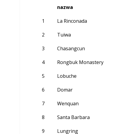
nazwa
1
La Rinconada
2
Tuiwa
3
Chasangcun
4
Rongbuk Monastery
5
Lobuche
6
Domar
7
Wenquan
8
Santa Barbara
9
Lungring