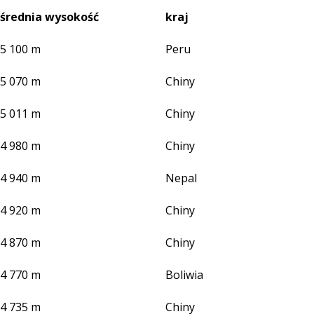
średnia wysokość
kraj
5 100 m
Peru
5 070 m
Chiny
5 011 m
Chiny
4 980 m
Chiny
4 940 m
Nepal
4 920 m
Chiny
4 870 m
Chiny
4 770 m
Boliwia
4 735 m
Chiny