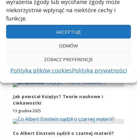
wyrażenia zgody lub wycofanie zgody może
POWIĄZANE POSTY
niekorzystnie wpłynąć na niektóre cechy i
funkcje.
Ile zer jest w pierwszych 31 cyfrach liczby PI?
AKCEPTUJĘ
5 listopada 2020
ODMÓW
ZOBACZ PREFERENCJE
Ile procent informacji jest w stanie
zapamiętać ludzki mózg?
Polityka plików cookies
Polityka prywatności
10 listopada 2020
Jak powstał Księżyc? Teorie naukowe i
ciekawostki
13 grudnia 2025
Co Albert Einstein sądził o czarnej materii?