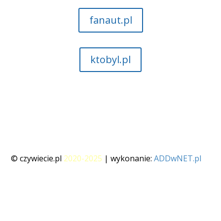
fanaut.pl
ktobyl.pl
© czywiecie.pl
2020-2025
| wykonanie:
ADDwNET.pl
polityka prywatności