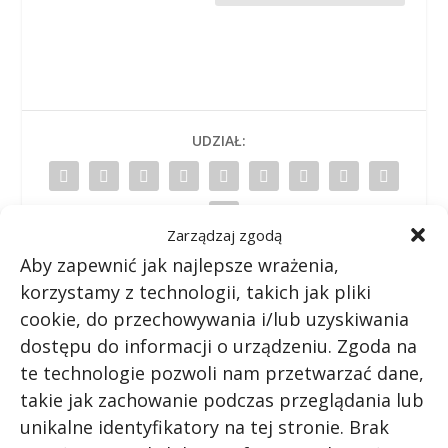
UDZIAŁ:
Zarządzaj zgodą
Aby zapewnić jak najlepsze wrażenia,
korzystamy z technologii, takich jak pliki
POPRZEDNI
NASTĘPNY
cookie, do przechowywania i/lub uzyskiwania
dostępu do informacji o urządzeniu. Zgoda na
Jaka jest średnia roczna
Ile wysp na terytorium
te technologie pozwoli nam przetwarzać dane,
temperatura w Brunei?
Seszeli jest
takie jak zachowanie podczas przeglądania lub
zamieszkałych?
unikalne identyfikatory na tej stronie. Brak