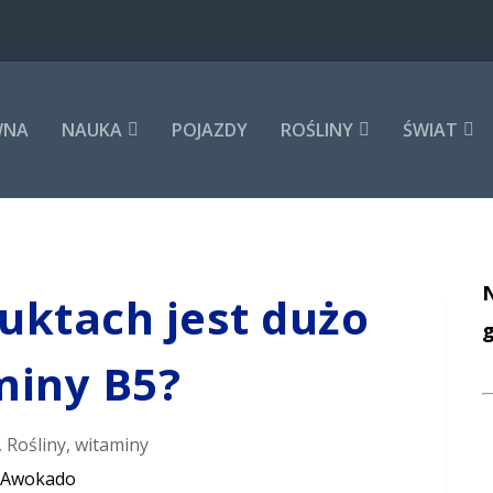
WNA
NAUKA
POJAZDY
ROŚLINY
ŚWIAT
N
uktach jest dużo
miny B5?
,
Rośliny
,
witaminy