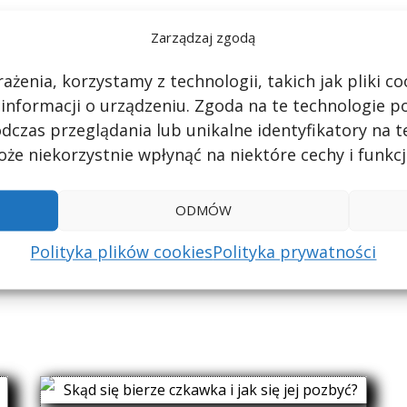
0,45 mg
9,00%
Zarządzaj zgodą
0,44 mg
8,80%
ażenia, korzystamy z technologii, takich jak pliki 
 informacji o urządzeniu. Zgoda na te technologie 
0,4 mg
8,00%
dczas przeglądania lub unikalne identyfikatory na te
że niekorzystnie wpłynąć na niektóre cechy i funkcj
0,4 mg
8,00%
ODMÓW
0,38 mg
7,60%
Polityka plików cookies
Polityka prywatności