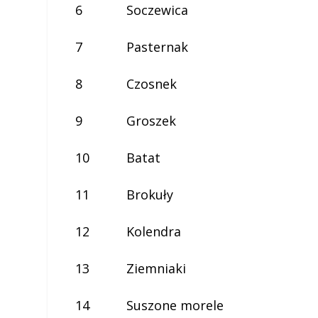
6
Soczewica
7
Pasternak
8
Czosnek
9
Groszek
10
Batat
11
Brokuły
12
Kolendra
13
Ziemniaki
14
Suszone morele