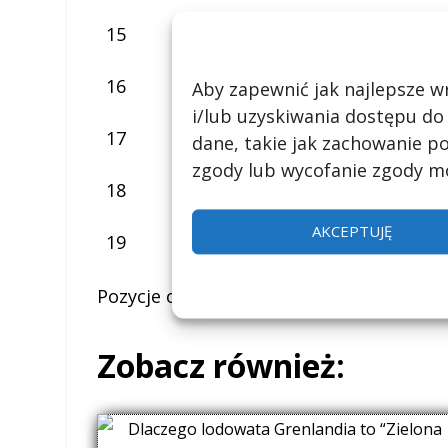
15
Guawa
16
Rukola
Aby zapewnić jak najlepsze wr
i/lub uzyskiwania dostępu do
17
Pietruszka
dane, takie jak zachowanie po
zgody lub wycofanie zgody mo
18
Czarna porzeczka
AKCEPTUJĘ
19
Granat
Pozycje od 1 do 19 z 19 łącznie
Zobacz również: