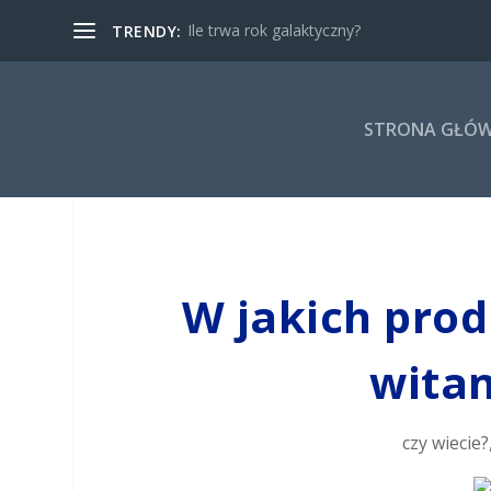
Ile trwa rok galaktyczny?
TRENDY:
STRONA GŁÓ
W jakich prod
wita
czy wiecie?